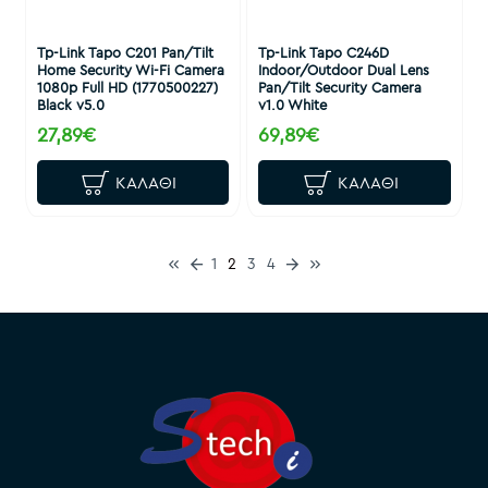
Tp-Link Tapo C201 Pan/Tilt
Tp-Link Tapo C246D
Home Security Wi-Fi Camera
Indoor/Outdoor Dual Lens
1080p Full HD (1770500227)
Pan/Tilt Security Camera
Black v5.0
v1.0 White
27,89€
69,89€
ΚΑΛΆΘΙ
ΚΑΛΆΘΙ
1
2
3
4