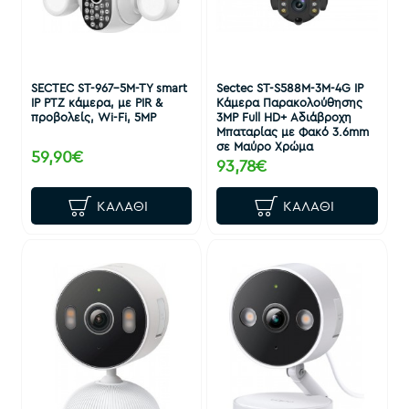
SECTEC ST-967-5M-TY smart
Sectec ST-S588M-3M-4G IP
IP PTZ κάμερα, με PIR &
Κάμερα Παρακολούθησης
προβολείς, Wi-Fi, 5MP
3MP Full HD+ Αδιάβροχη
Μπαταρίας με Φακό 3.6mm
σε Μαύρο Χρώμα
59,90€
93,78€
ΚΑΛΆΘΙ
ΚΑΛΆΘΙ