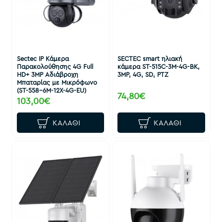
Sectec IP Κάμερα
SECTEC smart ηλιακή
Παρακολούθησης 4G Full
κάμερα ST-515C-3M-4G-BK,
HD+ 3MP Αδιάβροχη
3MP, 4G, SD, PTZ
Μπαταρίας με Μικρόφωνο
(ST-558-6M-12X-4G-EU)
74,80€
103,00€
ΚΑΛΆΘΙ
ΚΑΛΆΘΙ