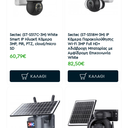
Sectec (ST-S517C-3M) White
Sectec (ST-S518M-3M) IP
Smart IP Ηλιακή Κάμερα
Κάμερα Παρακολούθησης
3ΜΡ, PIR, PTZ, cloud/micro
Wi-Fi 3MP Full HD+
SD
Αδιάβροχη Μπαταρίας με
Αμφίδρομη Επικοινωνία
60,79€
White
82,50€
ΚΑΛΆΘΙ
ΚΑΛΆΘΙ