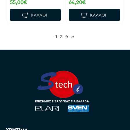
55,00€
64,20€
ΚΑΛΆΘΙ
ΚΑΛΆΘΙ
1
2
ΧΡΗΣΙΜΑ