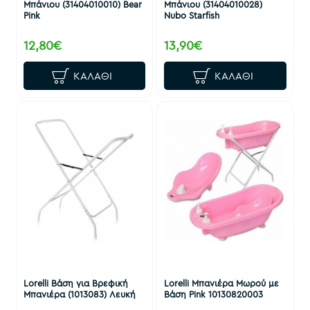
Μπάνιου (31404010010) Bear
Μπάνιου (31404010028)
Pink
Nubo Starfish
12,80€
13,90€
ΚΑΛΆΘΙ
ΚΑΛΆΘΙ
Lorelli Βάση για Βρεφική
Lorelli Μπανιέρα Μωρού με
Μπανιέρα (1013083) Λευκή
Βάση Pink 10130820003