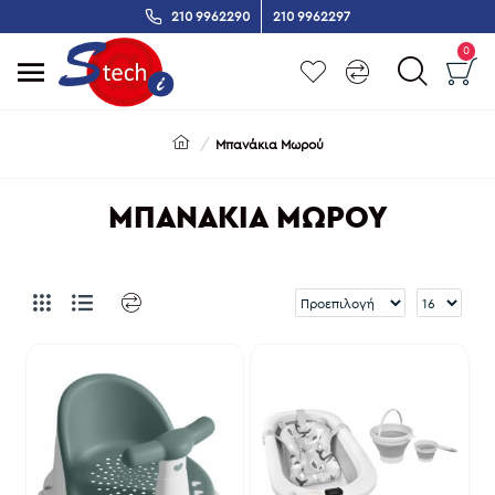
210 9962290
210 9962297
0
Μπανάκια Μωρού
ΜΠΑΝΆΚΙΑ ΜΩΡΟΎ