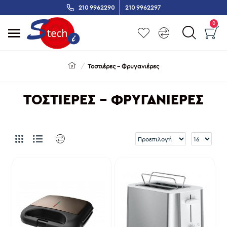
210 9962290
210 9962297
0
Τοστιέρες - Φρυγανιέρες
ΤΟΣΤΙΈΡΕΣ - ΦΡΥΓΑΝΙΈΡΕΣ