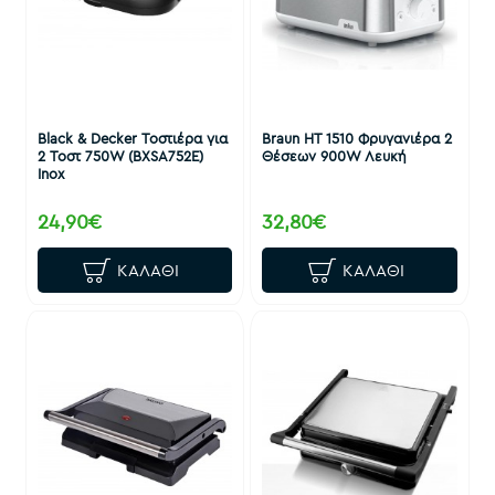
Black & Decker Τοστιέρα για
Braun HT 1510 Φρυγανιέρα 2
2 Τοστ 750W (BXSA752E)
Θέσεων 900W Λευκή
Inox
24,90€
32,80€
ΚΑΛΆΘΙ
ΚΑΛΆΘΙ