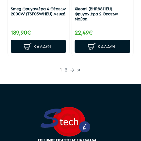
Smeg Φρυγανιέρα 4 Θέσεων
Xiaomi (BHR8811EU)
2000W (TSF03WHEU) Λευκή
Φρυγανιέρα 2 Θέσεων
Μαύρη
189,90€
22,49€
ΚΑΛΆΘΙ
ΚΑΛΆΘΙ
1
2