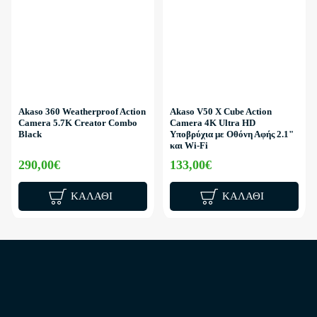
Akaso 360 Weatherproof Action
Akaso V50 X Cube Action
Camera 5.7K Creator Combo
Camera 4K Ultra HD
Black
Υποβρύχια με Οθόνη Αφής 2.1"
και Wi-Fi
290,00€
133,00€
ΚΑΛΆΘΙ
ΚΑΛΆΘΙ