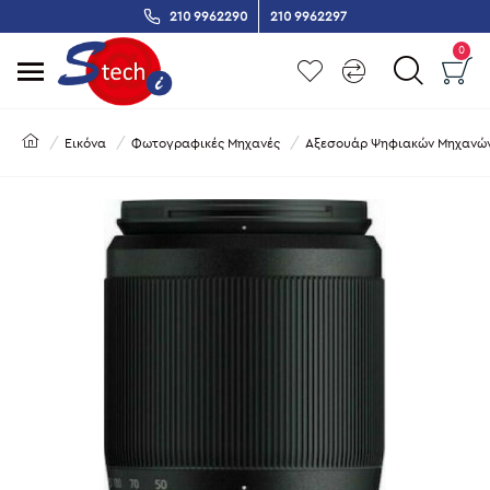
210 9962290
210 9962297
0
Εικόνα
Φωτογραφικές Μηχανές
Αξεσουάρ Ψηφιακών Μηχανώ