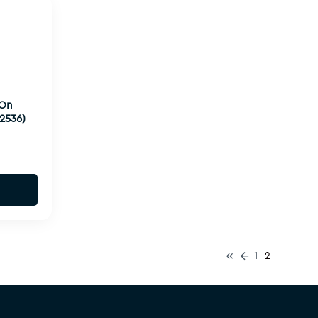
-On
2536)
1
2