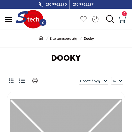
210 9962290
210 9962297
0
Κατασκευαστής
Dooky
DOOKY