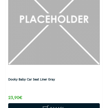
Dooky Baby Car Seat Liner Gray
23,90€