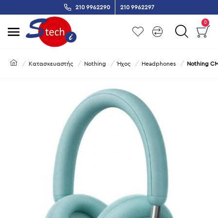
210 9962290
210 9962297
0
Κατασκευαστής
Nothing
Ήχος
Headphones
Nothing CM