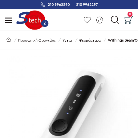
210 9962290
210 9962297
0
Προσωπική Φροντίδα
Υγεία
Θερμόμετρα
Withings Beam'O 