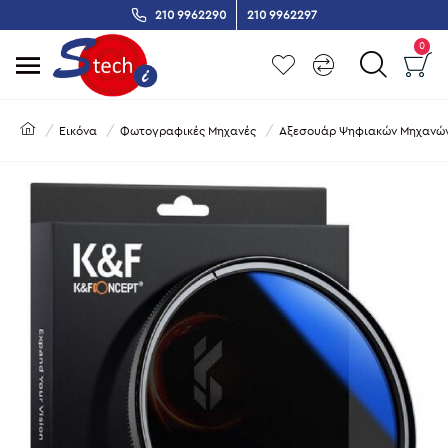
210 9962290
210 9962297
0
Εικόνα
Φωτογραφικές Μηχανές
Αξεσουάρ Ψηφιακών Μηχανώ