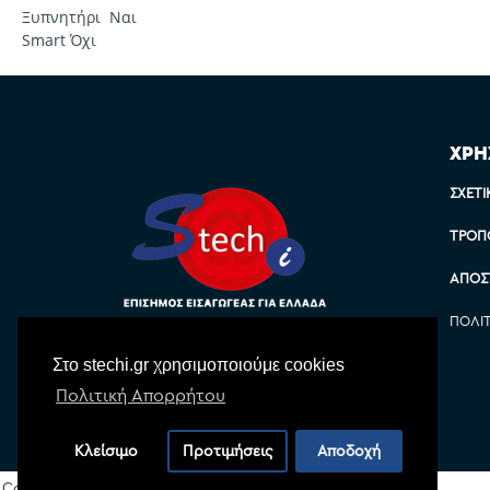
Ξυπνητήρι Ναι
Smart Όχι
ΧΡΗ
ΣΧΕΤΙ
ΤΡΌΠ
ΑΠΟΣ
ΠΟΛΙ
Στο stechi.gr χρησιμοποιούμε cookies
Πολιτική Απορρήτου
Κλείσιμο
Προτιμήσεις
Αποδοχή
Copyright © 2022 Stechi, All Rights Reserved