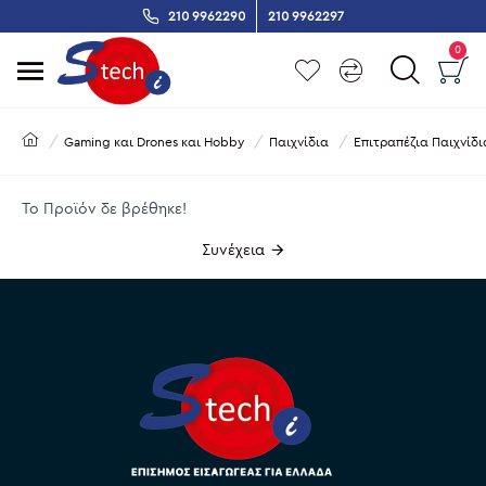
210 9962290
210 9962297
0
Gaming και Drones και Hobby
Παιχνίδια
Επιτραπέζια Παιχνίδι
Το Προϊόν δε βρέθηκε!
Συνέχεια