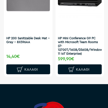
HP 200 Sanitizable Desk Mat -
HP Mini Conference G9 PC
Gray - 8X596AA
with Microsoft Team Rooms
(i7-
12700T/16GB/256GB/Windows
11 IoT Enterprise)
14,40€
599,90€
ΚΑΛΆΘΙ
ΚΑΛΆΘΙ