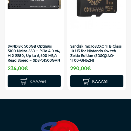
SANDISK 500GB Optimus
Sandisk microSDXC 1TB Class
5100 NVMe SSD - PCIe 4.0 x4,
10 U3 for Nintendo Switch
M.2 2280, Up to 6,600 MB/s
Zelda Edition (SDSQXAO-
Read Speed - SDSP51500GAN
1T00-GN6ZN)
234,00€
290,00€
ΚΑΛΆΘΙ
ΚΑΛΆΘΙ