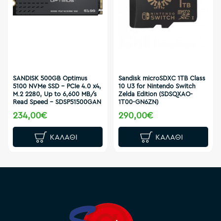
SANDISK 500GB Optimus
Sandisk microSDXC 1TB Class
5100 NVMe SSD - PCIe 4.0 x4,
10 U3 for Nintendo Switch
M.2 2280, Up to 6,600 MB/s
Zelda Edition (SDSQXAO-
Read Speed - SDSP51500GAN
1T00-GN6ZN)
234,00€
290,00€
ΚΑΛΆΘΙ
ΚΑΛΆΘΙ