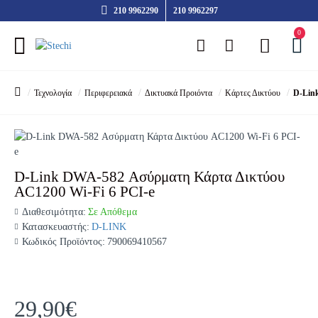
210 9962290
210 9962297
0
Τεχνολογία
Περιφερειακά
Δικτυακά Προιόντα
Κάρτες Δικτύου
D-Lin
D-Link DWA-582 Ασύρματη Κάρτα Δικτύου
AC1200 Wi-Fi 6 PCI-e
Διαθεσιμότητα:
Σε Απόθεμα
Κατασκευαστής:
D-LINK
Κωδικός Προϊόντος:
790069410567
29,90€