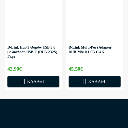
D-Link Hub 3 Θυρών USB 3.0
D-Link Multi-Port Adapter
με σύνδεση USB-C (DUB-2325)
DUB-M810 USB-C 4K
Γκρι
42,90€
45,50€
ΚΑΛΆΘΙ
ΚΑΛΆΘΙ