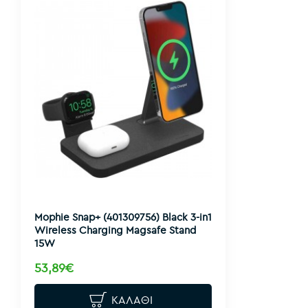
Mophie Snap+ (401309756) Black 3-in1
Wireless Charging Magsafe Stand
15W
53,89€
ΚΑΛΆΘΙ