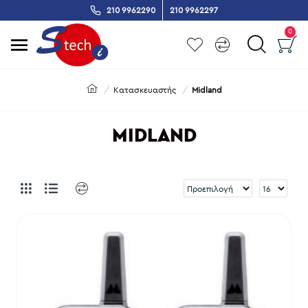
210 9962290
210 9962297
0
Κατασκευαστής
Midland
MIDLAND