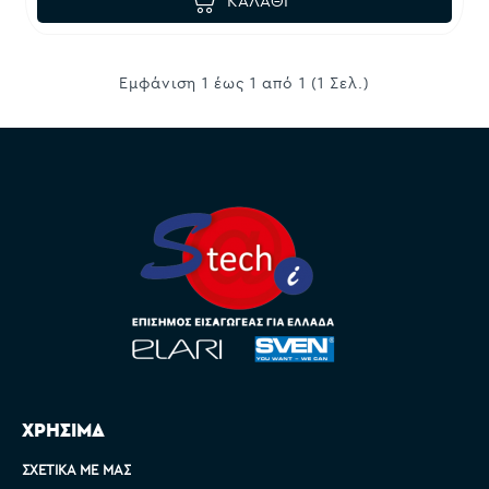
ΚΑΛΆΘΙ
Εμφάνιση 1 έως 1 από 1 (1 Σελ.)
ΧΡΗΣΙΜΑ
ΣΧΕΤΙΚΆ ΜΕ ΜΑΣ