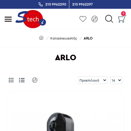
210 9962290
210 9962297
0
Κατασκευαστής
ARLO
ARLO