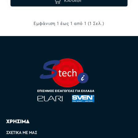
ΚΑΛΆΘΙ
Εμφάνιση 1 έως 1 από 1 (1 Σελ.)
ΧΡΗΣΙΜΑ
ΣΧΕΤΙΚΆ ΜΕ ΜΑΣ