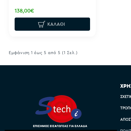
138,00€
ΚΑΛΆΘΙ
Εμφάνιση 1 έως 5 από 5 (1 Σελ.)
ΧΡΗ
ΣΧΕΤΙ
ΤΡΌΠ
ΑΠΟΣ
ΠΟΛΙ