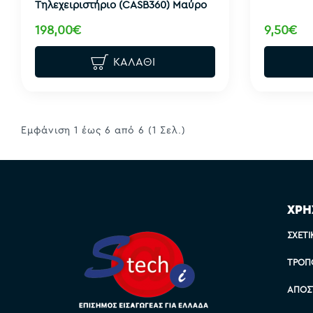
Τηλεχειριστήριο (CASB360) Μαύρο
198,00€
9,50€
ΚΑΛΆΘΙ
Εμφάνιση 1 έως 6 από 6 (1 Σελ.)
ΧΡΗ
ΣΧΕΤΙ
ΤΡΌΠ
ΑΠΟΣ