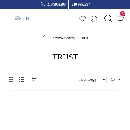
210 9962290
210 9962297
0
Κατασκευαστής
Trust
TRUST