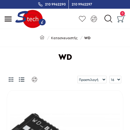
210 9962290
210 9962297
0
Κατασκευαστής
WD
WD