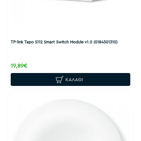
TP-link Tapo S112 Smart Switch Module v1.0 (0184501310)
19,89€
ΚΑΛΆΘΙ