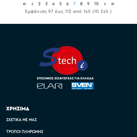
2
3
4
5
6
7
8
9
10
Εμφάνιση 97 έως 112 από 145 (10 Σελ.)
ΧΡΗΣΙΜΑ
ΣΧΕΤΙΚΆ ΜΕ ΜΑΣ
ΤΡΌΠΟΙ ΠΛΗΡΩΜΉΣ