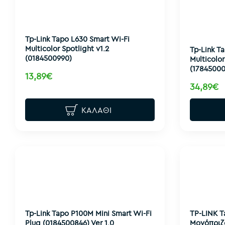
Tp-Link Tapo L630 Smart Wi-Fi
Multicolor Spotlight v1.2
Tp-Link T
(0184500990)
Multicolor
(17845000
13,89€
34,89€
ΚΑΛΆΘΙ
Tp-Link Tapo P100M Mini Smart Wi-Fi
TP-LINK T
Plug (0184500846) Ver 1.0
Μονόπριζ