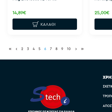
14,89€
25,00€
ΚΑΛΆΘΙ
2
3
4
5
6
7
8
9
10
ΧΡΗ
ΣΧΕΤΙ
ΤΡΌΠ
ΑΠΟΣ