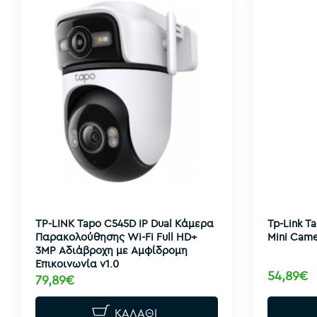
TP-LINK Tapo C545D IP Dual Κάμερα
Tp-Link T
Παρακολούθησης Wi-Fi Full HD+
Mini Came
3MP Αδιάβροχη με Αμφίδρομη
Επικοινωνία v1.0
54,89€
79,89€
ΚΑΛΆΘΙ