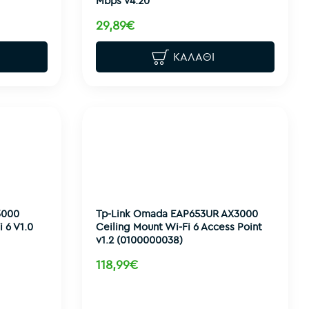
Mbps v4.20
29,89€
ΚΑΛΆΘΙ
3000
Tp-Link Omada EAP653UR AX3000
 6 V1.0
Ceiling Mount Wi-Fi 6 Access Point
v1.2 (0100000038)
118,99€