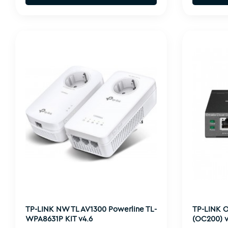
TP-LINK NW TL AV1300 Powerline TL-
TP-LINK O
WPA8631P KIT v4.6
(OC200) v