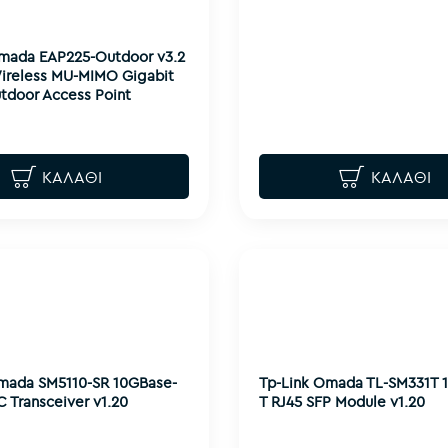
Omada EAP225-Outdoor v3.2
ireless MU-MIMO Gigabit
tdoor Access Point
ΚΑΛΆΘΙ
ΚΑΛΆΘΙ
mada SM5110-SR 10GBase-
Tp-Link Omada TL-SM331T 
C Transceiver v1.20
T RJ45 SFP Module v1.20