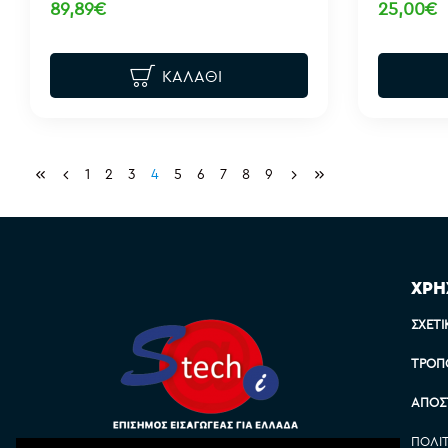
89,89€
25,00€
ΚΑΛΆΘΙ
1
2
3
4
5
6
7
8
9
ΧΡΗ
ΣΧΕΤΙ
ΤΡΌΠ
ΑΠΟΣ
ΠΟΛΙ