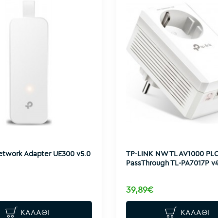
etwork Adapter UE300 v5.0
TP-LINK NW TL AV1000 PL
PassThrough TL-PA7017P v4
39,89€
ΚΑΛΆΘΙ
ΚΑΛΆΘΙ