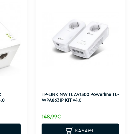
C
TP-LINK NW TL AV1300 Powerline TL-
.0
WPA8631P KIT v4.0
148,99€
ΚΑΛΆΘΙ