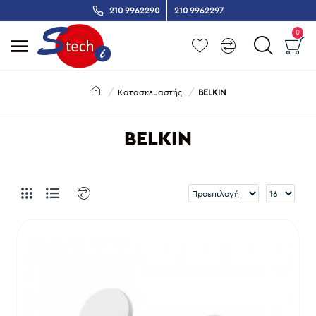
210 9962290
210 9962297
0
Κατασκευαστής
BELKIN
BELKIN