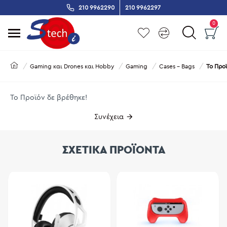
210 9962290
210 9962297
0
Gaming και Drones και Hobby
Gaming
Cases - Bags
Το Προ
Το Προϊόν δε βρέθηκε!
Συνέχεια
ΣΧΕΤΙΚΑ ΠΡΟΪΟΝΤΑ