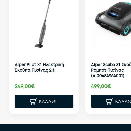
Aiper Pilot X1 Ηλεκτρική
Aiper Scuba S1 Σκο
Σκούπα Πισίνας 2lt
Ρομπότ Πισίνας
(AI00454964001)
249,00€
499,00€
ΚΑΛΆΘΙ
ΚΑΛΆΘ