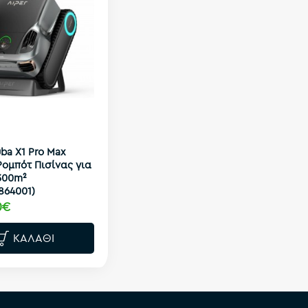
uba X1 Pro Max
ομπότ Πισίνας για
300m²
864001)
0€
ΚΑΛΆΘΙ