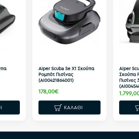
ύπα
Aiper Scuba Se X1 Σκούπα
Aiper Sc
Ρομπότ Πισίνας
Σκούπα Ρ
(AI00421864001)
Πισίνες 
(AI00454
178,00€
1.799,0
Ι
ΚΑΛΆΘΙ