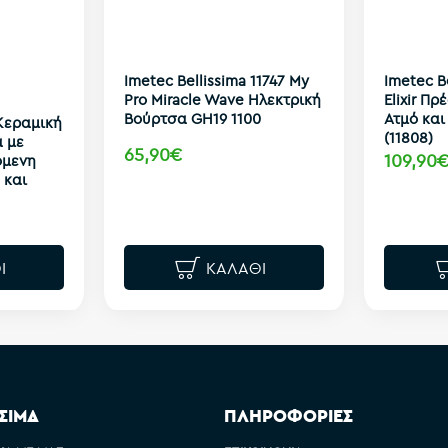
Imetec Bellissima 11747 My
Imetec B
Pro Miracle Wave Ηλεκτρική
Elixir Π
Βούρτσα GH19 1100
Ατμό και
 Κεραμική
(11808)
 με
65,90€
109,90
όμενη
 και
Ι
ΚΑΛΆΘΙ
ΣΙΜΑ
ΠΛΗΡΟΦΟΡΙΕΣ