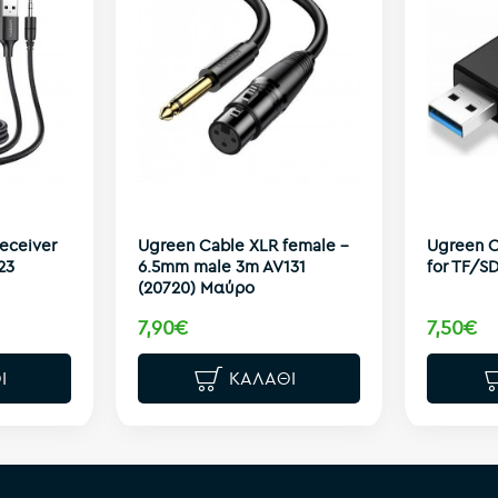
eceiver
Ugreen Cable XLR female -
Ugreen C
23
6.5mm male 3m AV131
for TF/SD
(20720) Μαύρο
7,90€
7,50€
Ι
ΚΑΛΆΘΙ